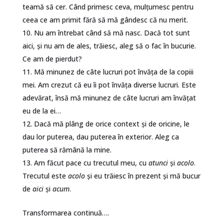
teamă să cer. Când primesc ceva, mulțumesc pentru
ceea ce am primit fără să mă gândesc că nu merit.
Nu am întrebat când să mă nasc. Dacă tot sunt
aici, și nu am de ales, trăiesc, aleg să o fac în bucurie.
Ce am de pierdut?
Mă minunez de câte lucruri pot învăța de la copiii
mei. Am crezut că eu îi pot învăța diverse lucruri. Este
adevărat, însă mă minunez de câte lucruri am învățat
eu de la ei…
Dacă mă plâng de orice context și de oricine, le
dau lor puterea, dau puterea în exterior. Aleg ca
puterea să rămână la mine.
Am făcut pace cu trecutul meu, cu
atunci
și
acolo
.
Trecutul este
acolo
și eu trăiesc în prezent și mă bucur
de
aici
și
acum
.
Transformarea continuă….