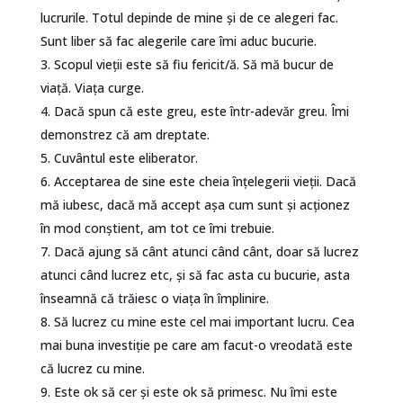
lucrurile. Totul depinde de mine și de ce alegeri fac.
Sunt liber să fac alegerile care îmi aduc bucurie.
Scopul vieții este să fiu fericit/ă. Să mă bucur de
viață. Viața curge.
Dacă spun că este greu, este într-adevăr greu. Îmi
demonstrez că am dreptate.
Cuvântul este eliberator.
Acceptarea de sine este cheia înțelegerii vieții. Dacă
mă iubesc, dacă mă accept așa cum sunt și acționez
în mod conștient, am tot ce îmi trebuie.
Dacă ajung să cânt atunci când cânt, doar să lucrez
atunci când lucrez etc, și să fac asta cu bucurie, asta
înseamnă că trăiesc o viața în împlinire.
Să lucrez cu mine este cel mai important lucru. Cea
mai buna investiție pe care am facut-o vreodată este
că lucrez cu mine.
Este ok să cer și este ok să primesc. Nu îmi este