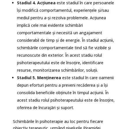
Stadiul 4.
Acțiunea
este stadiul în care persoanele
își modifică comportamentul, experiențele și/sau
mediul pentru a-și rezolva problemele. Acțiunea
implică cele mai evidente schimbări
comportamentale și necesită un angajament
considerabil de timp și de energie. În stadiul acțiunii,
schimbările comportamentale tind să fie vizibile și
recunoscute din exterior. În acest stadiu rolul
psihoterapeutului este de însoțire, identificare
resurse, monitorizarea schimbărilor, soluții.
Stadiul 5.
Menținerea
este stadiul în care oamenii
depun eforturi pentru a preveni recăderea și a își
consolida beneficiile obținute în timpul acțiunii. În
acest stadiu rolul psihoterapeutului este de însoțire,
oferirea de încurajări și suport.
Schimbările în psihoterapie au loc pentru fiecare
obiectiv terapeutic, urmând nivelurile Piramidei