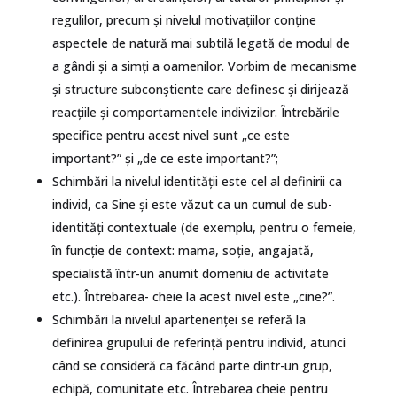
regulilor, precum și nivelul motivaţiilor conţine
aspectele de natură mai subtilă legată de modul de
a gândi şi a simţi a oamenilor. Vorbim de mecanisme
și structure subconştiente care definesc şi dirijează
reacţiile și comportamentele indivizilor. Întrebările
specifice pentru acest nivel sunt „ce este
important?” şi „de ce este important?”;
Schimbări la nivelul identităţii este cel al definirii ca
individ, ca Sine și este văzut ca un cumul de sub-
identităţi contextuale (de exemplu, pentru o femeie,
în funcţie de context: mama, soție, angajată,
specialistă într-un anumit domeniu de activitate
etc.). Întrebarea- cheie la acest nivel este „cine?”.
Schimbări la nivelul apartenenţei se referă la
definirea grupului de referinţă pentru individ, atunci
când se consideră ca făcând parte dintr-un grup,
echipă, comunitate etc. Întrebarea cheie pentru